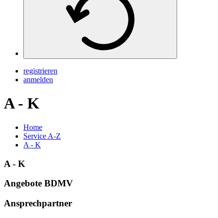
registrieren
anmelden
A - K
Home
Service A-Z
A - K
A - K
Angebote BDMV
Ansprechpartner