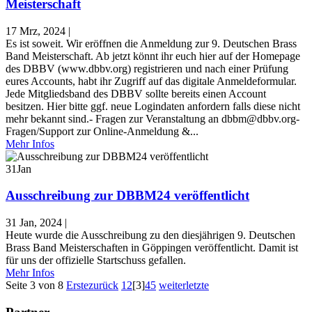
Meisterschaft
17 Mrz, 2024
|
Es ist soweit. Wir eröffnen die Anmeldung zur 9. Deutschen Brass
Band Meisterschaft. Ab jetzt könnt ihr euch hier auf der Homepage
des DBBV (www.dbbv.org) registrieren und nach einer Prüfung
eures Accounts, habt ihr Zugriff auf das digitale Anmeldeformular.
Jede Mitgliedsband des DBBV sollte bereits einen Account
besitzen. Hier bitte ggf. neue Logindaten anfordern falls diese nicht
mehr bekannt sind.- Fragen zur Veranstaltung an dbbm@dbbv.org-
Fragen/Support zur Online-Anmeldung &...
Mehr Infos
31
Jan
Ausschreibung zur DBBM24 veröffentlicht
31 Jan, 2024
|
Heute wurde die Ausschreibung zu den diesjährigen 9. Deutschen
Brass Band Meisterschaften in Göppingen veröffentlicht. Damit ist
für uns der offizielle Startschuss gefallen.
Mehr Infos
Seite 3 von 8
Erste
zurück
1
2
[3]
4
5
weiter
letzte